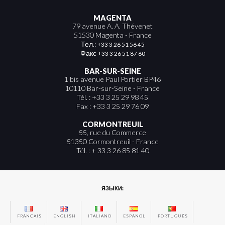
MAGENTA
79 avenue A. A. Thévenet
51530 Magenta - France
Тел.:
+33 3 26 51 56 45
Факс
+33 3 26 51 87 60
BAR-SUR-SEINE
1 bis avenue Paul Portier BP46
10110 Bar-sur-Seine - France
Tél. : +33 3 25 29 98 45
Fax : +33 3 25 29 76 09
CORMONTREUIL
55, rue du Commerce
51350 Cormontreuil - France
Tél. : + 33 3 26 85 81 40
ЯЗЫКИ:
FRANÇAIS
ENGLISH
ITALIANO
ESPAÑOL
PORTUGUÊS