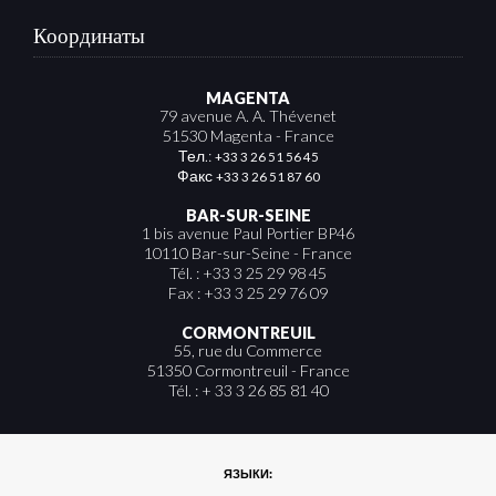
Координаты
MAGENTA
79 avenue A. A. Thévenet
51530 Magenta - France
Тел.:
+33 3 26 51 56 45
Факс
+33 3 26 51 87 60
BAR-SUR-SEINE
1 bis avenue Paul Portier BP46
10110 Bar-sur-Seine - France
Tél. : +33 3 25 29 98 45
Fax : +33 3 25 29 76 09
CORMONTREUIL
55, rue du Commerce
51350 Cormontreuil - France
Tél. : + 33 3 26 85 81 40
ЯЗЫКИ: