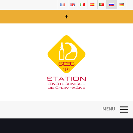
+
Open Na