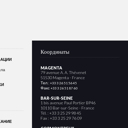
Координаты
КАЦИИ
MAGENTA
сла
79 avenue A. A. Thévenet
51530 Magenta - France
Тел.:
+33 3 26 51 56 45
КИ
Факс
+33 3 26 51 87 60
BAR-SUR-SEINE
1 bis avenue Paul Portier BP46
10110 Bar-sur-Seine - France
Tél. : +33 3 25 29 98 45
Fax : +33 3 25 29 76 09
ЖАНИЕ