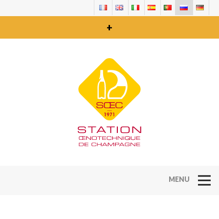
+
Open Na