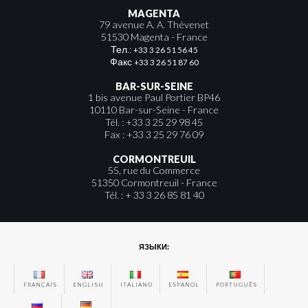
MAGENTA
79 avenue A. A. Thévenet
51530 Magenta - France
Тел.:
+33 3 26 51 56 45
Факс
+33 3 26 51 87 60
BAR-SUR-SEINE
1 bis avenue Paul Portier BP46
10110 Bar-sur-Seine - France
Tél. : +33 3 25 29 98 45
Fax : +33 3 25 29 76 09
CORMONTREUIL
55, rue du Commerce
51350 Cormontreuil - France
Tél. : + 33 3 26 85 81 40
ЯЗЫКИ:
FRANÇAIS
ENGLISH
ITALIANO
ESPAÑOL
PORTUGUÊS