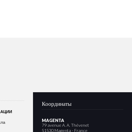
Координаты
КАЦИИ
MAGENTA
сла
79 avenue A. A. Thévenet
51530 Magenta - France