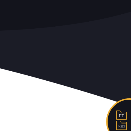
FT
MSDS