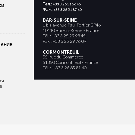
Тел.:
+33 3 26 51 56 45
КИ
Факс
+33 3 26 51 87 60
BAR-SUR-SEINE
1 bis avenue Paul Portier BP46
10110 Bar-sur-Seine - France
Tél. : +33 3 25 29 98 45
Fax : +33 3 25 29 76 09
ЖАНИЕ
CORMONTREUIL
55, rue du Commerce
51350 Cormontreuil - France
Tél. : + 33 3 26 85 81 40
ти
e