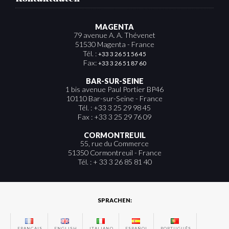
MAGENTA
79 avenue A. A. Thévenet
51530 Magenta - France
Tél. :
+33 3 26 51 56 45
Fax:
+33 3 26 51 87 60
BAR-SUR-SEINE
1 bis avenue Paul Portier BP46
10110 Bar-sur-Seine - France
Tél. : +33 3 25 29 98 45
Fax : +33 3 25 29 76 09
CORMONTREUIL
55, rue du Commerce
51350 Cormontreuil - France
Tél. : + 33 3 26 85 81 40
SPRACHEN:
FRANÇAIS
ENGLISH
ITALIANO
ESPAÑOL
PORTUGUÊS