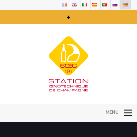
+
Open Na