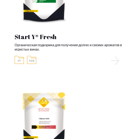
Start Y® Fresh
Органическая подкормка для получения долгих и свежих ароматов в
игристых винах.
FT
FDS