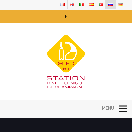
+
Open Na