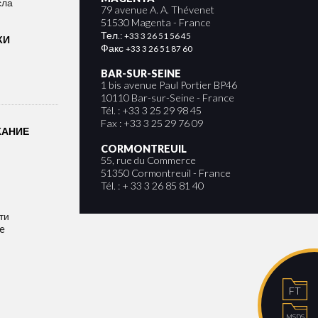
сла
79 avenue A. A. Thévenet
51530 Magenta - France
Тел.:
+33 3 26 51 56 45
КИ
Факс
+33 3 26 51 87 60
BAR-SUR-SEINE
1 bis avenue Paul Portier BP46
10110 Bar-sur-Seine - France
Tél. : +33 3 25 29 98 45
Fax : +33 3 25 29 76 09
ЖАНИЕ
CORMONTREUIL
55, rue du Commerce
51350 Cormontreuil - France
Tél. : + 33 3 26 85 81 40
ти
e
FT
MSDS