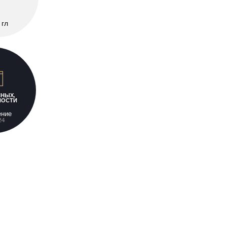
 гл
ННЫХ,
НОСТИ
ение
24