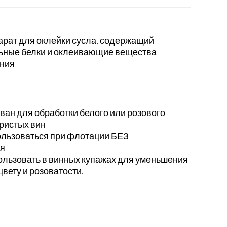
арат для оклейки сусла, содержащий
льные белки и оклеивающие вещества
ния
ан для обработки белого или розового
гристых вин
ользоваться при флотации БЕЗ
я
льзовать в винных купажах для уменьшения
цвету и розоватости.