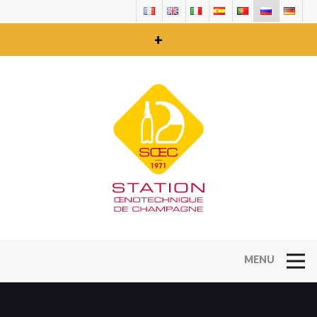
+
Open Na