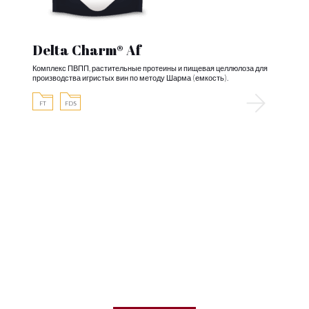
Delta Charm® Af
Комплекс ПВПП, растительные протеины и пищевая целлюлоза для
производства игристых вин по методу Шарма (емкость).
FT
FDS