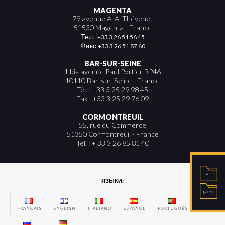
MAGENTA
79 avenue A. A. Thévenet
51530 Magenta - France
Тел.:
+33 3 26 51 56 45
Факс
+33 3 26 51 87 60
BAR-SUR-SEINE
1 bis avenue Paul Portier BP46
10110 Bar-sur-Seine - France
Tél. : +33 3 25 29 98 45
Fax : +33 3 25 29 76 09
CORMONTREUIL
55, rue du Commerce
51350 Cormontreuil - France
Tél. : + 33 3 26 85 81 40
FT
ЯЗЫКИ:
MSDS
FRANÇAIS
ENGLISH
ITALIANO
ESPAÑOL
PORTUGUÊS