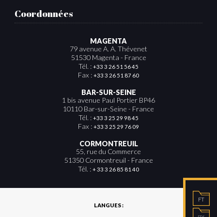
Coordonnées
MAGENTA
79 avenue A. A. Thévenet
51530 Magenta - France
Tél. :
+33 3 26 51 56 45
Fax :
+33 3 26 51 87 60
BAR-SUR-SEINE
1 bis avenue Paul Portier BP46
10110 Bar-sur-Seine - France
Tél. :
+33 3 25 29 98 45
Fax :
+33 3 25 29 76 09
CORMONTREUIL
55, rue du Commerce
51350 Cormontreuil - France
Tél. :
+ 33 3 26 85 81 40
FT
LANGUES :