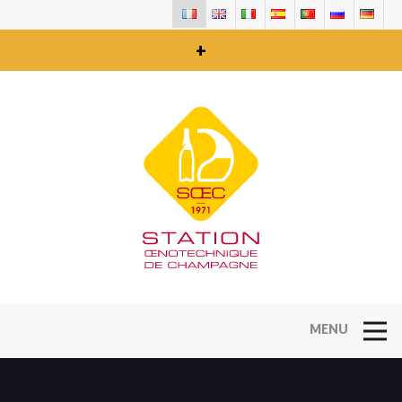
+
Open Na