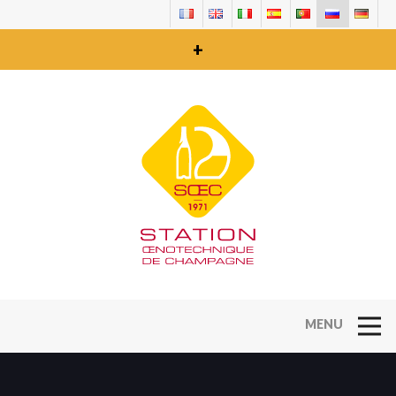
+
Open Na