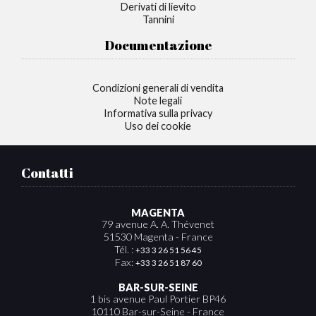
Derivati di lievito
Tannini
Documentazione
Condizioni generali di vendita
Note legali
Informativa sulla privacy
Uso dei cookie
Contatti
MAGENTA
79 avenue A. A. Thévenet
51530 Magenta - France
Tél. :
+33 3 26 51 56 45
Fax:
+33 3 26 51 87 60
BAR-SUR-SEINE
1 bis avenue Paul Portier BP46
10110 Bar-sur-Seine - France