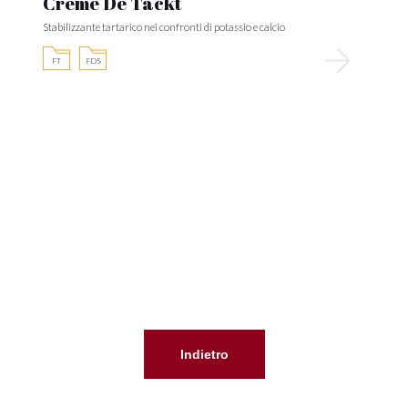
Crème De Tackt
Stabilizzante tartarico nei confronti di potassio e calcio
FT
FDS
Indietro