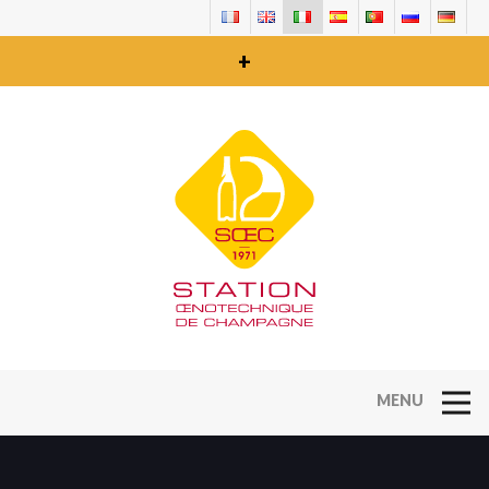
+
Open Na