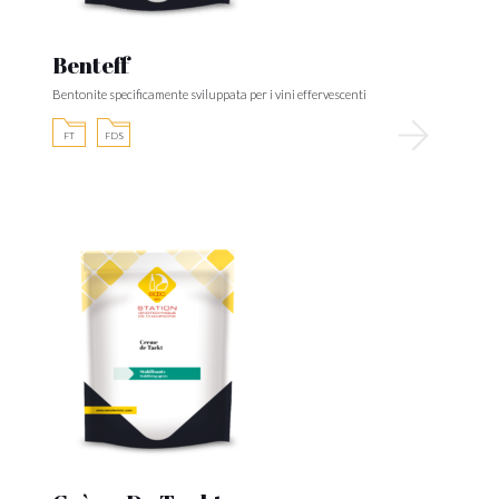
Benteff
Bentonite specificamente sviluppata per i vini effervescenti
FT
FDS