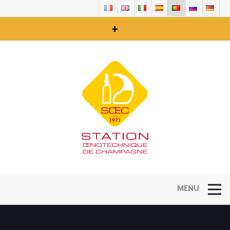
+
Open Na