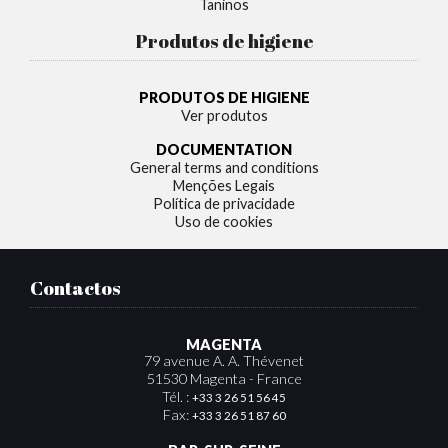
Taninos
Produtos de higiene
PRODUTOS DE HIGIENE
Ver produtos
DOCUMENTATION
General terms and conditions
Menções Legais
Política de privacidade
Uso de cookies
Contactos
MAGENTA
79 avenue A. A. Thévenet
51530 Magenta - France
Tél. :
+33 3 26 51 56 45
Fax:
+33 3 26 51 87 60