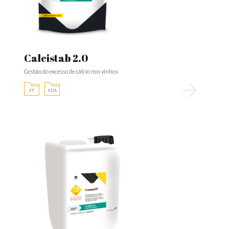
Calcistab 2.0
Gestão do excesso de cálcio nos vinhos
FT
FDS