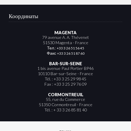
Координаты
MAGENTA
79 avenue A. A. Thévenet
51530 Magenta - France
Тел.:
+33 3 26 51 56 45
Факс
+33 3 26 51 87 60
BAR-SUR-SEINE
1 bis avenue Paul Portier BP46
10110 Bar-sur-Seine - France
Tél. : +33 3 25 29 98 45
Fax : +33 3 25 29 76 09
CORMONTREUIL
55, rue du Commerce
51350 Cormontreuil - France
Tél. : + 33 3 26 85 81 40