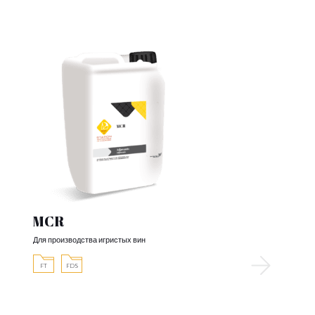
MCR
Для производства игристых вин
FT
FDS