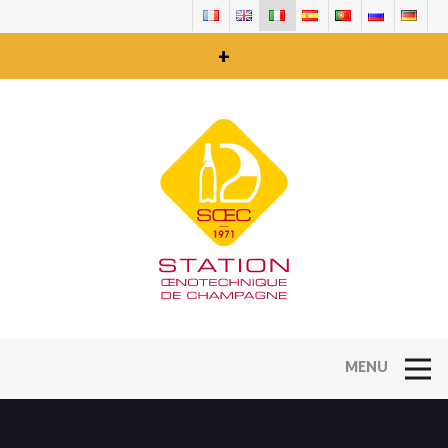
+
Open Na