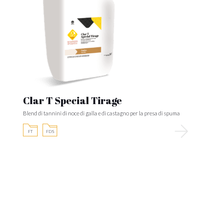
Clar T Special Tirage
Blend di tannini di noce di galla e di castagno per la presa di spuma
FT
FDS