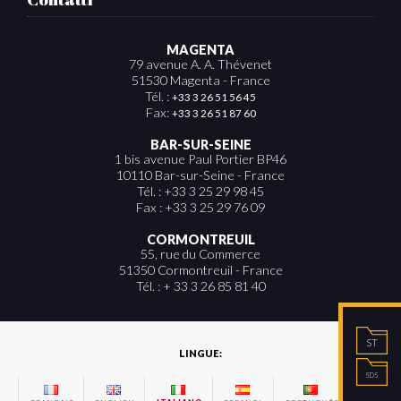
MAGENTA
79 avenue A. A. Thévenet
51530 Magenta - France
Tél. :
+33 3 26 51 56 45
Fax:
+33 3 26 51 87 60
BAR-SUR-SEINE
1 bis avenue Paul Portier BP46
10110 Bar-sur-Seine - France
Tél. : +33 3 25 29 98 45
Fax : +33 3 25 29 76 09
CORMONTREUIL
55, rue du Commerce
51350 Cormontreuil - France
Tél. : + 33 3 26 85 81 40
ST
LINGUE:
SDS