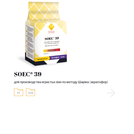
SOEC® 39
для производства игристых вин по методу Шарма (акратофор)
FT
FDS