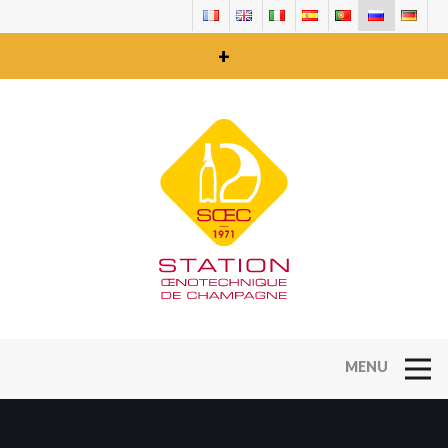
+
Open Na