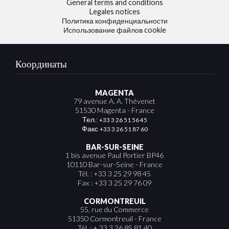
General terms and conditions
Legales notices
Политика конфиденциальности
Использование файлов cookie
Координаты
MAGENTA
79 avenue A. A. Thévenet
51530 Magenta - France
Тел.:
+33 3 26 51 56 45
Факс
+33 3 26 51 87 60
BAR-SUR-SEINE
1 bis avenue Paul Portier BP46
10110 Bar-sur-Seine - France
Tél. : +33 3 25 29 98 45
Fax : +33 3 25 29 76 09
CORMONTREUIL
55, rue du Commerce
51350 Cormontreuil - France
Tél. : + 33 3 26 85 81 40