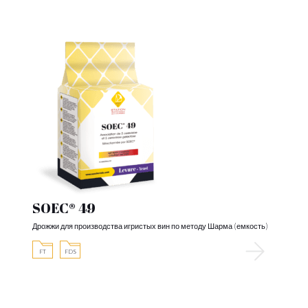
SOEC® 49
Дрожжи для производства игристых вин по методу Шарма (емкость)
FT
FDS