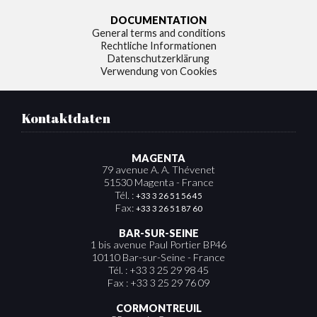
DOCUMENTATION
General terms and conditions
Rechtliche Informationen
Datenschutzerklärung
Verwendung von Cookies
Kontaktdaten
MAGENTA
79 avenue A. A. Thévenet
51530 Magenta - France
Tél. :
+33 3 26 51 56 45
Fax:
+33 3 26 51 87 60
BAR-SUR-SEINE
1 bis avenue Paul Portier BP46
10110 Bar-sur-Seine - France
Tél. : +33 3 25 29 98 45
Fax : +33 3 25 29 76 09
CORMONTREUIL