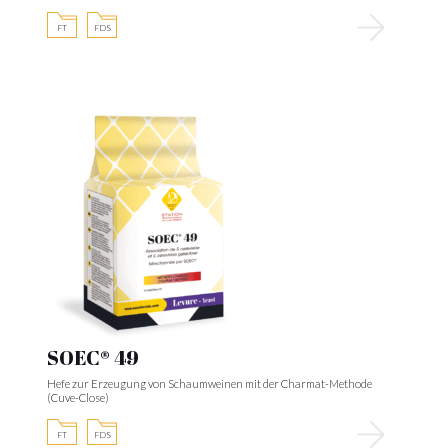
FT
FDS
SOEC® 49
Hefe zur Erzeugung von Schaumweinen mit der Charmat-Methode
(Cuve-Close)
FT
FDS