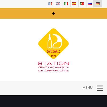
+
Open Na