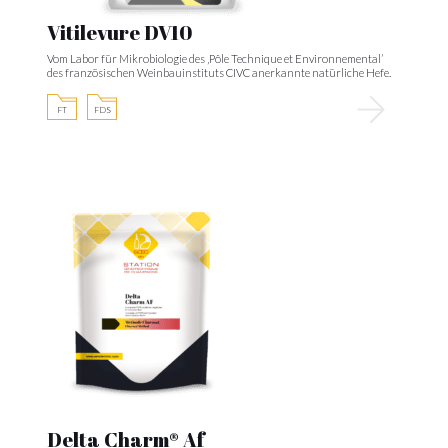
Vitilevure DV10
Vom Labor für Mikrobiologie des ‚Pôle Technique et Environnemental’
des französischen Weinbauinstituts CIVC anerkannte natürliche Hefe.
FT
FDS
Delta Charm® Af