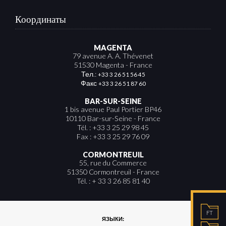
Координаты
MAGENTA
79 avenue A. A. Thévenet
51530 Magenta - France
Тел.:
+33 3 26 51 56 45
Факс
+33 3 26 51 87 60
BAR-SUR-SEINE
1 bis avenue Paul Portier BP46
10110 Bar-sur-Seine - France
Tél. : +33 3 25 29 98 45
Fax : +33 3 25 29 76 09
CORMONTREUIL
55, rue du Commerce
51350 Cormontreuil - France
Tél. : + 33 3 26 85 81 40
FT
ЯЗЫКИ: