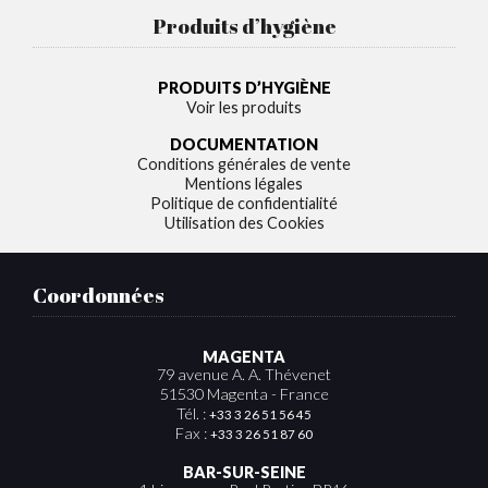
Produits d’hygiène
PRODUITS D’HYGIÈNE
Voir les produits
DOCUMENTATION
Conditions générales de vente
Mentions légales
Politique de confidentialité
Utilisation des Cookies
Coordonnées
MAGENTA
79 avenue A. A. Thévenet
51530 Magenta - France
Tél. :
+33 3 26 51 56 45
Fax :
+33 3 26 51 87 60
BAR-SUR-SEINE