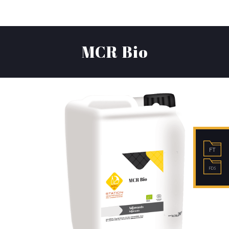
MCR Bio
FT
FDS