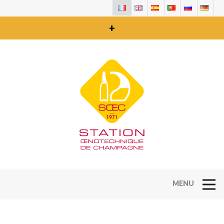
+
Open Na