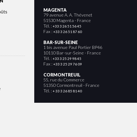
ON
MAGENTA
oûts
79 avenue A. A. Thévenet
51530 Magenta - France
Tél. :
+33 3 26 51 56 45
Fax :
+33 3 26 51 87 60
BAR-SUR-SEINE
1 bis avenue Paul Portier BP46
10110 Bar-sur-Seine - France
Tél. :
+33 3 25 29 98 45
Fax :
+33 3 25 29 76 09
CORMONTREUIL
55, rue du Commerce
51350 Cormontreuil - France
e
Tél. :
+ 33 3 26 85 81 40