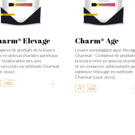
harm® Elevage
Charm® Age
lexe de produits de la levure
Levure oenologique pour éleva
e en polysaccharides pariétaux
Charmat - Complexe de produit
 l’élaboration des vins
la levure riche en polysacchari
ervescents en méthode Charmat
et en composés antioxydants p
e close)
optimiser l'élevage en méthode
Charmat (cuve close)
FDS
FT
FDS