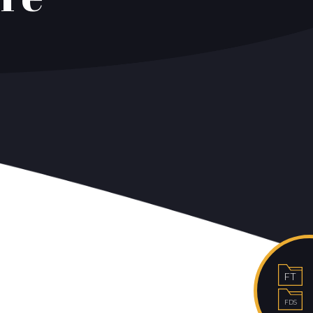
FT
FDS