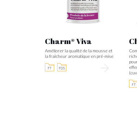
Charm® Viva
C
Améliorer la qualité de la mousse et
Comp
la fraîcheur aromatique en pré-mise
rich
pour
eff
FT
FDS
(cuv
FT