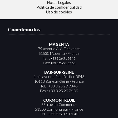
Notas Legales
Política de confidencialidad
Uso de cookies
Coordenadas
MAGENTA
79 avenue A. A. Thévenet
51530 Magenta - France
Tél. :
+33 3 26 51 56 45
Fax:
+33 3 26 51 87 60
BAR-SUR-SEINE
1 bis avenue Paul Portier BP46
10110 Bar-sur-Seine - France
Tél. : +33 3 25 29 98 45
Fax : +33 3 25 29 76 09
CORMONTREUIL
55, rue du Commerce
51350 Cormontreuil - France
Tél. : + 33 3 26 85 81 40