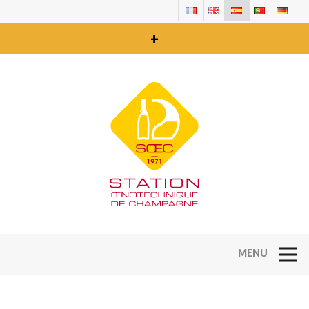
+
Open Na