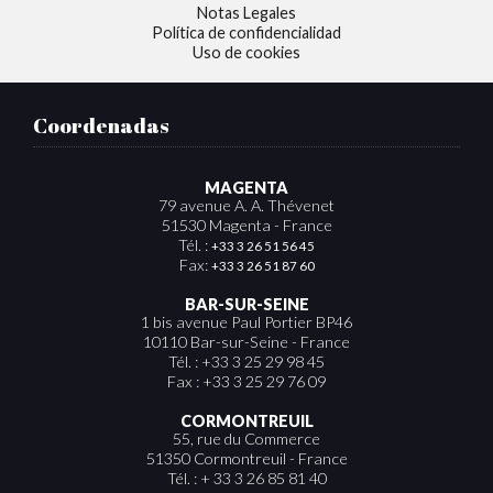
Notas Legales
Política de confidencialidad
Uso de cookies
Coordenadas
MAGENTA
79 avenue A. A. Thévenet
51530 Magenta - France
Tél. :
+33 3 26 51 56 45
Fax:
+33 3 26 51 87 60
BAR-SUR-SEINE
1 bis avenue Paul Portier BP46
10110 Bar-sur-Seine - France
Tél. : +33 3 25 29 98 45
Fax : +33 3 25 29 76 09
CORMONTREUIL
55, rue du Commerce
51350 Cormontreuil - France
Tél. : + 33 3 26 85 81 40