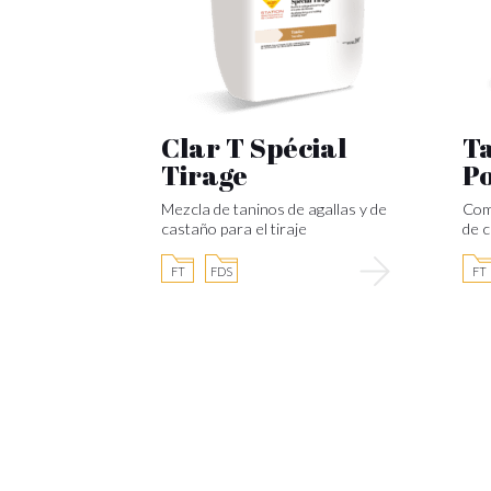
Clar T Spécial
Ta
Tirage
P
Mezcla de taninos de agallas y de
Comb
castaño para el tiraje
de c
FT
FDS
FT