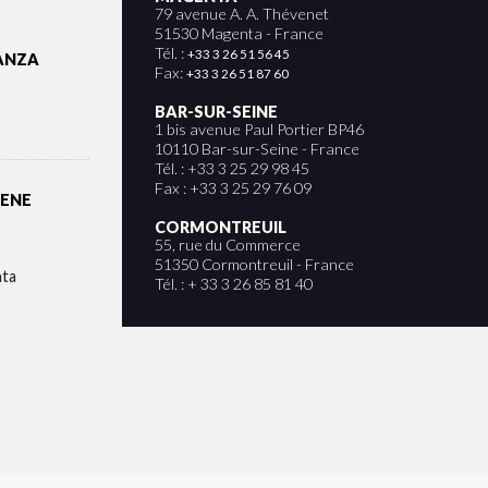
79 avenue A. A. Thévenet
51530 Magenta - France
Tél. :
+33 3 26 51 56 45
ANZA
Fax:
+33 3 26 51 87 60
BAR-SUR-SEINE
1 bis avenue Paul Portier BP46
10110 Bar-sur-Seine - France
Tél. : +33 3 25 29 98 45
Fax : +33 3 25 29 76 09
IENE
CORMONTREUIL
55, rue du Commerce
51350 Cormontreuil - France
nta
Tél. : + 33 3 26 85 81 40