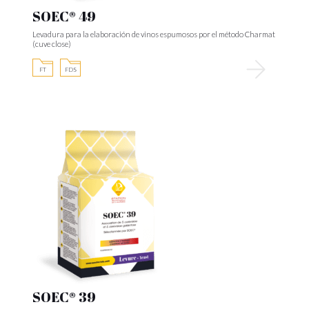
SOEC® 49
Levadura para la elaboración de vinos espumosos por el método Charmat
(cuve close)
FT
FDS
SOEC® 39