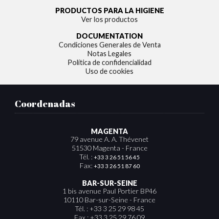
PRODUCTOS PARA LA HIGIENE
Ver los productos
DOCUMENTATION
Condiciones Generales de Venta
Notas Legales
Política de confidencialidad
Uso de cookies
Coordenadas
MAGENTA
79 avenue A. A. Thévenet
51530 Magenta - France
Tél. :
+33 3 26 51 56 45
Fax:
+33 3 26 51 87 60
BAR-SUR-SEINE
1 bis avenue Paul Portier BP46
10110 Bar-sur-Seine - France
Tél. : +33 3 25 29 98 45
Fax : +33 3 25 29 76 09