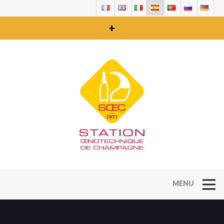
+
Open Na