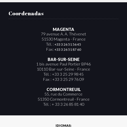
Coordenadas
MAGENTA
79 avenue A. A. Thévenet
51530 Magenta - France
Tél. :
+33 3 26 51 56 45
Fax:
+33 3 26 51 87 60
BAR-SUR-SEINE
1 bis avenue Paul Portier BP46
10110 Bar-sur-Seine - France
Tél. : +33 3 25 29 98 45
Fax : +33 3 25 29 76 09
CORMONTREUIL
55, rue du Commerce
51350 Cormontreuil - France
Tél. : + 33 3 26 85 81 40
IDIOMAS: