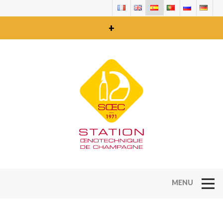
+
Open Na