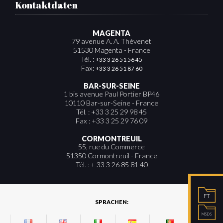
Kontaktdaten
MAGENTA
79 avenue A. A. Thévenet
51530 Magenta - France
Tél. :
+33 3 26 51 56 45
Fax:
+33 3 26 51 87 60
BAR-SUR-SEINE
1 bis avenue Paul Portier BP46
10110 Bar-sur-Seine - France
Tél. : +33 3 25 29 98 45
Fax : +33 3 25 29 76 09
CORMONTREUIL
55, rue du Commerce
51350 Cormontreuil - France
Tél. : + 33 3 26 85 81 40
FT
SPRACHEN:
MSDS