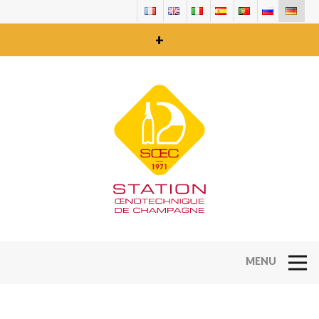
+
Open Na