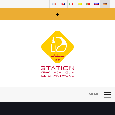
+
Open Na