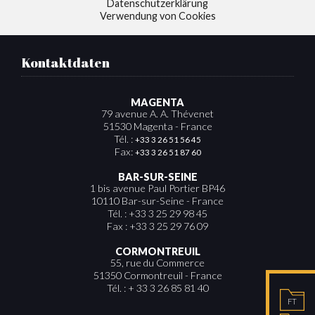
Datenschutzerklärung
Verwendung von Cookies
Kontaktdaten
MAGENTA
79 avenue A. A. Thévenet
51530 Magenta - France
Tél. :
+33 3 26 51 56 45
Fax:
+33 3 26 51 87 60
BAR-SUR-SEINE
1 bis avenue Paul Portier BP46
10110 Bar-sur-Seine - France
Tél. : +33 3 25 29 98 45
Fax : +33 3 25 29 76 09
CORMONTREUIL
55, rue du Commerce
51350 Cormontreuil - France
Tél. : + 33 3 26 85 81 40
FT