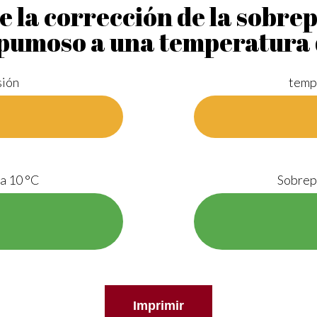
e la corrección de la sobre
espumoso a una temperatura
sión
temp
a 10 °C
Sobrep
Imprimir