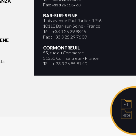
ANZA
Fax:
+33 3 26 51 87 60
BAR-SUR-SEINE
1 bis avenue Paul Portier BP46
10110 Bar-sur-Seine - France
Tél. : +33 3 25 29 98 45
Fax : +33 3 25 29 76 09
IENE
CORMONTREUIL
55, rue du Commerce
51350 Cormontreuil - France
nta
Tél. : + 33 3 26 85 81 40
FT
MSDS