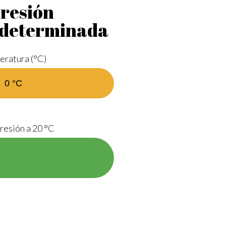
presión
 determinada
eratura (°C)
resión a 20 °C