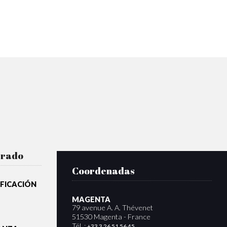
rrado
Coordenadas
IFICACIÓN
MAGENTA
79 avenue A. A. Thévenet
51530 Magenta - France
Tél. :
+33 3 26 51 56 45