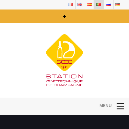
+
Open Na