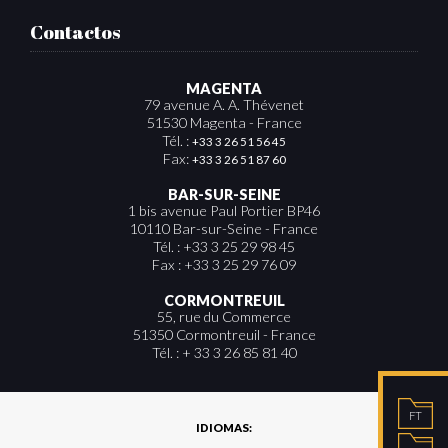
Contactos
MAGENTA
79 avenue A. A. Thévenet
51530 Magenta - France
Tél. :
+33 3 26 51 56 45
Fax:
+33 3 26 51 87 60
BAR-SUR-SEINE
1 bis avenue Paul Portier BP46
10110 Bar-sur-Seine - France
Tél. : +33 3 25 29 98 45
Fax : +33 3 25 29 76 09
CORMONTREUIL
55, rue du Commerce
51350 Cormontreuil - France
Tél. : + 33 3 26 85 81 40
FT
IDIOMAS: