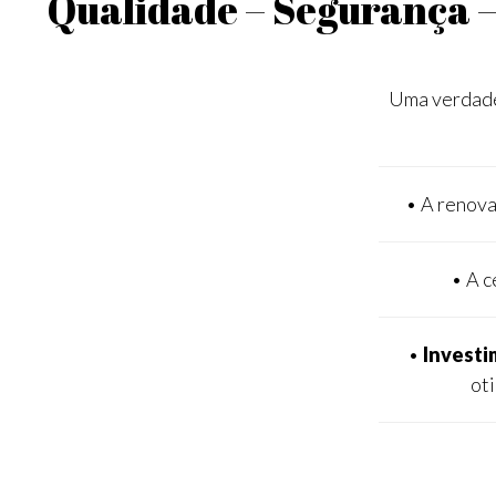
Qualidade – Segurança 
Uma verdadei
• A renova
• A c
•
Invest
ot