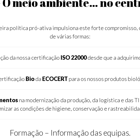
– O meio ambiente… no cent
ra política pró-ativa impulsiona este forte compromisso,
de várias formas:
ção da nossa certificação
ISO 22000
desde que a adquirim
ertificação
Bio
da
ECOCERT
para os nossos produtos biol
imentos
na modernização da produção, da logística e das TI
imizar as condições de higiene, conservação e rastreabilida
Formação – Informação das equipas.