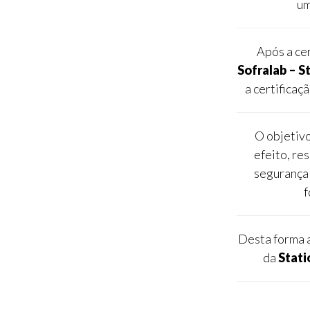
um
Após a ce
Sofralab – 
a certificaç
O objetiv
efeito, re
segurança 
f
Desta forma 
da
Stat