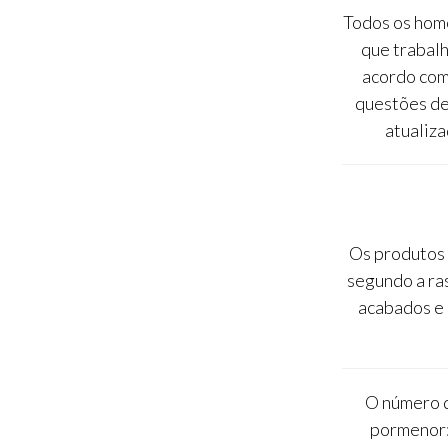
Todos os home
que trabalh
acordo com
questões de
atualiz
Os produtos
segundo a ra
acabados e 
O número d
pormenor: