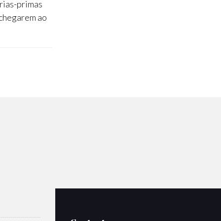
rias-primas
é chegarem ao