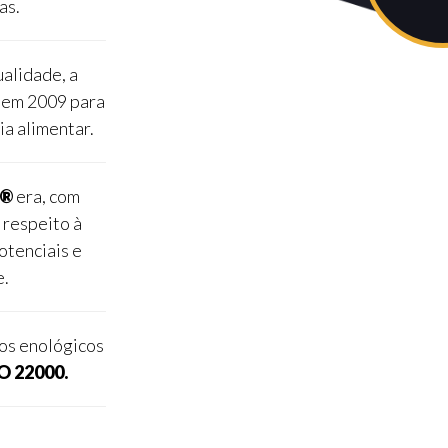
as.
alidade, a
r em 2009 para
ia alimentar.
e®
era, com
 respeito à
otenciais e
e.
os enológicos
O 22000.