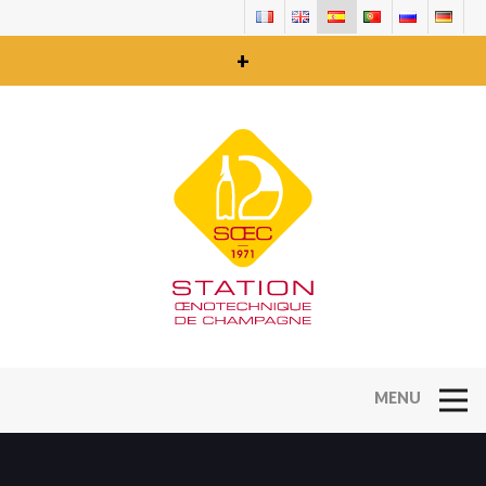
+
Open Na