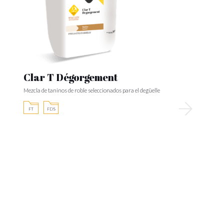
Clar T Dégorgement
Mezcla de taninos de roble seleccionados para el degüelle
FT
FDS