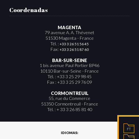
Coordenadas
MAGENTA
79 avenue A. A. Thévenet
51530 Magenta - France
Tél. :
+33 3 26 51 56 45
Fax:
+33 3 26 51 87 60
BAR-SUR-SEINE
1 bis avenue Paul Portier BP46
10110 Bar-sur-Seine - France
Tél. : +33 3 25 29 98 45
Fax : +33 3 25 29 76 09
CORMONTREUIL
55, rue du Commerce
51350 Cormontreuil - France
Tél. : + 33 3 26 85 81 40
FT
IDIOMAS: