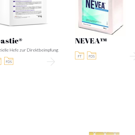
astie®
NEVEA™
ielle Hefe zur Direktbeimpfung
FT
FDS
FDS