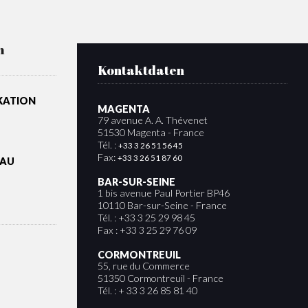
m
Kontaktdaten
IKATION
MAGENTA
79 avenue A. A. Thévenet
51530 Magenta - France
Tél. :
+33 3 26 51 56 45
Fax:
+33 3 26 51 87 60
BAU
BAR-SUR-SEINE
1 bis avenue Paul Portier BP46
10110 Bar-sur-Seine - France
Tél. : +33 3 25 29 98 45
Fax : +33 3 25 29 76 09
CORMONTREUIL
55, rue du Commerce
51350 Cormontreuil - France
Tél. : + 33 3 26 85 81 40