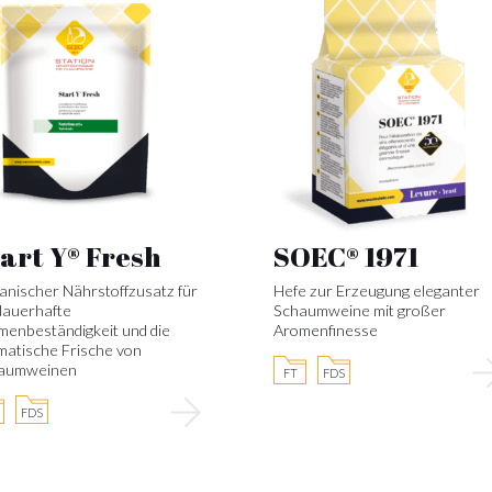
art Y® Fresh
SOEC® 1971
anischer Nährstoffzusatz für
Hefe zur Erzeugung eleganter
dauerhafte
Schaumweine mit großer
menbeständigkeit und die
Aromenfinesse
matische Frische von
aumweinen
FT
FDS
FDS