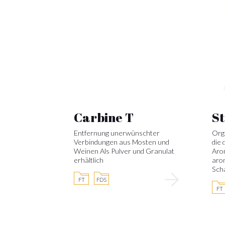
Carbine T
St
Entfernung unerwünschter
Org
Verbindungen aus Mosten und
die 
Weinen Als Pulver und Granulat
Aro
erhältlich
aro
Sch
FT
FDS
FT