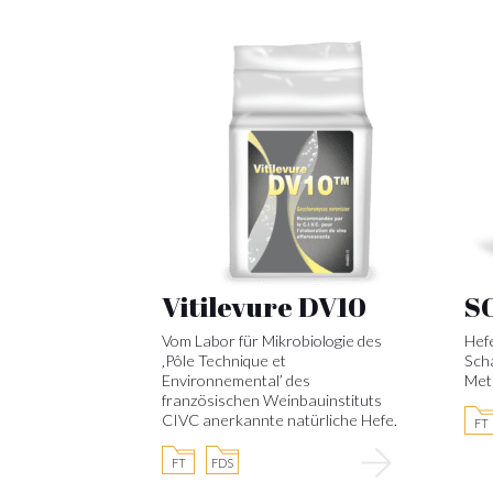
Vitilevure DV10
S
Vom Labor für Mikrobiologie des
Hef
‚Pôle Technique et
Sch
Environnemental’ des
Met
französischen Weinbauinstituts
CIVC anerkannte natürliche Hefe.
FT
FT
FDS