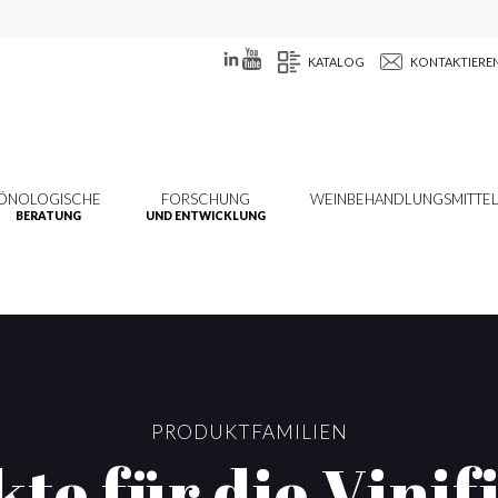
KATALOG
KONTAKTIEREN
ÖNOLOGISCHE
FORSCHUNG
WEINBEHANDLUNGSMITTE
BERATUNG
UND ENTWICKLUNG
PRODUKTFAMILIEN
te für die Vinif