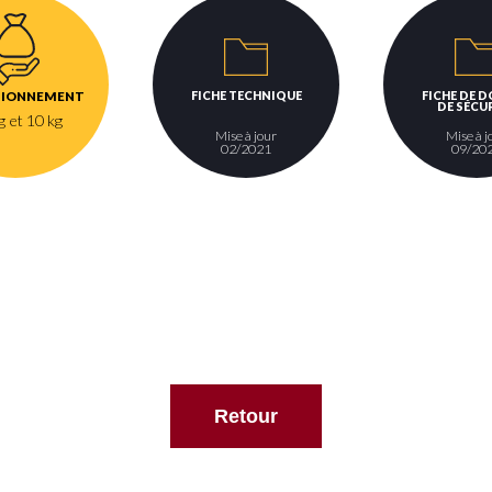
FICHE TECHNIQUE
FICHE DE 
TIONNEMENT
DE SÉCU
g et 10 kg
Mise à jour
Mise à j
02/2021
09/20
Retour