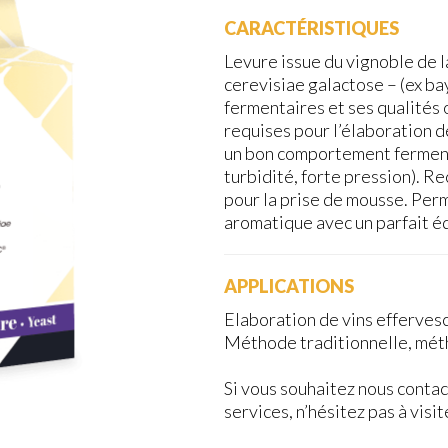
CARACTÉRISTIQUES
Levure issue du vignoble de
cerevisiae galactose – (ex b
fermentaires et ses qualités
requises pour l’élaboration d
un bon comportement fermenta
turbidité, forte pression). 
pour la prise de mousse. Perm
aromatique avec un parfait éq
APPLICATIONS
Elaboration de vins efferves
Méthode traditionnelle, mét
Si vous souhaitez nous contac
services, n’hésitez pas à visi