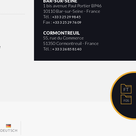
BAR-SUR-SEINE
1 bis avenue Paul Portier BP46
10110 Bar-sur-Seine - France
Tél. :
+33 3 25 29 98 45
Fax :
+33 3 25 29 76 09
CORMONTREUIL
55, rue du Commerce
51350 Cormontreuil - France
e
Tél. :
+ 33 3 26 85 81 40
FT
FDS
DEUTSCH