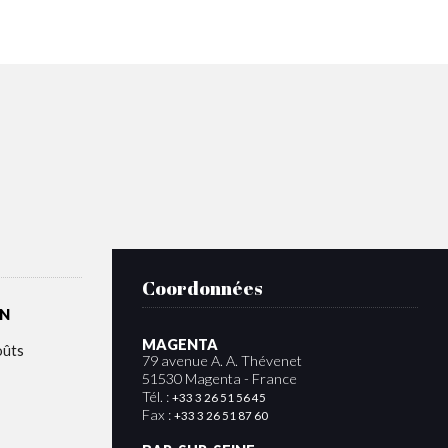
Coordonnées
ON
MAGENTA
oûts
79 avenue A. A. Thévenet
51530 Magenta - France
Tél. :
+33 3 26 51 56 45
Fax :
+33 3 26 51 87 60