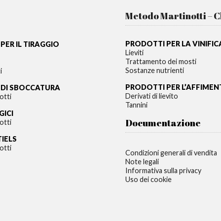
Metodo Martinotti – 
PRODOTTI PER LA VINIFI
PER IL TIRAGGIO
Lieviti
Trattamento dei mosti
Sostanze nutrienti
i
PRODOTTI PER L’AFFIME
 DI SBOCCATURA
Derivati di lievito
otti
Tannini
GICI
Documentazione
otti
TIELS
otti
Condizioni generali di vendita
Note legali
Informativa sulla privacy
Uso dei cookie