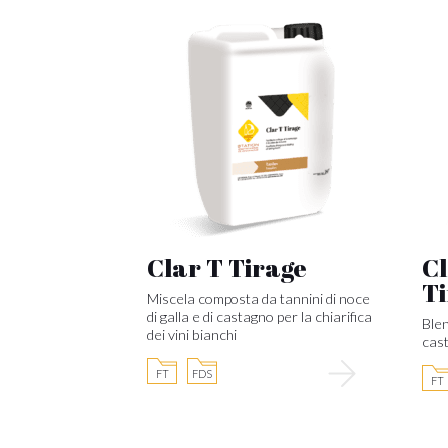
Clar T Tirage
Cl
T
Miscela composta da tannini di noce
di galla e di castagno per la chiarifica
Blen
dei vini bianchi
cast
FT
FDS
FT