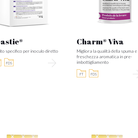
astie®
Charm® Viva
ito specifico per inoculo diretto
Migliora la qualità della spuma e 
freschezza aromatica in pre-
imbottigliamento
FDS
FT
FDS