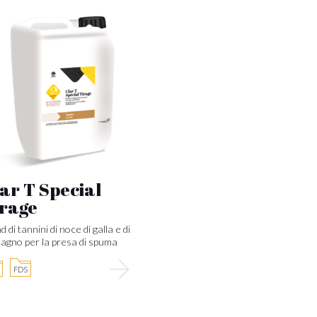
ar T Special
irage
d di tannini di noce di galla e di
agno per la presa di spuma
FDS