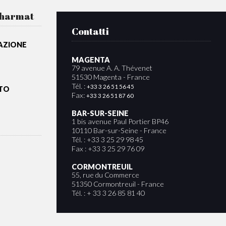
Charmat
Contatti
CAZIONE
MAGENTA
79 avenue A. A. Thévenet
51530 Magenta - France
Tél. :
+33 3 26 51 56 45
NTO
Fax:
+33 3 26 51 87 60
BAR-SUR-SEINE
1 bis avenue Paul Portier BP46
10110 Bar-sur-Seine - France
Tél. : +33 3 25 29 98 45
Fax : +33 3 25 29 76 09
CORMONTREUIL
55, rue du Commerce
51350 Cormontreuil - France
Tél. : + 33 3 26 85 81 40