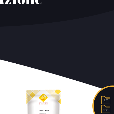
ST
SDS