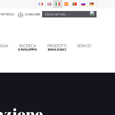
TATTATECI
SCARICARE
OGIA
RICERCA
PRODOTTI
SERVIZI
E SVILUPPO
ENOLOGICI
cazione