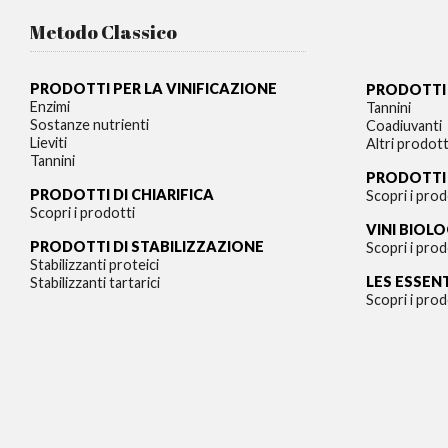
Metodo Classico
PRODOTTI PER LA VINIFICAZIONE
PRODOTTI 
Enzimi
Tannini
Sostanze nutrienti
Coadiuvanti
Lieviti
Altri prodott
Tannini
PRODOTTI
PRODOTTI DI CHIARIFICA
Scopri i prod
Scopri i prodotti
VINI BIOLO
PRODOTTI DI STABILIZZAZIONE
Scopri i prod
Stabilizzanti proteici
LES ESSEN
Stabilizzanti tartarici
Scopri i prod