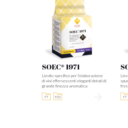
SOEC® 1971
S
Lievito specifico per l’elaborazione
Liev
di vini effervescenti eleganti dotati di
spum
grande finezza aromatica
fres
FT
FDS
FT